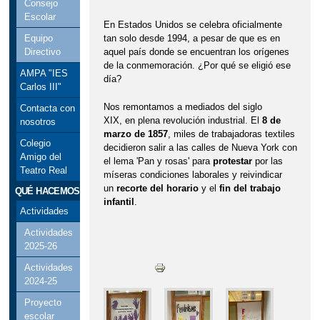
Consejo
Escolar
En Estados Unidos se celebra oficialmente
tan solo desde 1994, a pesar de que es en
Equipo
aquel país donde se encuentran los orígenes
Directivo
de la conmemoración. ¿Por qué se eligió ese
AMPA "IES
día?
Carlos III"
Nos remontamos a mediados del siglo
Contacta con
XIX, en plena revolución industrial. El
8 de
nosotros
marzo de 1857
, miles de trabajadoras textiles
Colegio
decidieron salir a las calles de Nueva York con
Amigo del
el lema 'Pan y rosas' para
protestar
por las
Teatro Real
míseras condiciones laborales y reivindicar
un
recorte del horario
y el
fin del trabajo
QUÉ HACEMOS
infantil
.
Actividades
Actividades
2025-26
Actividades
2024-25
Proyecto
escolar