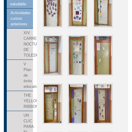
saludable
Actividades
cursos
anteriores
XIV
CARRERA
NOCTURNA
DE
TOLEDO
V
Plan
de
éxito
educativo
THE
YELLOW
RIBBON
UN
CLIC
PARA