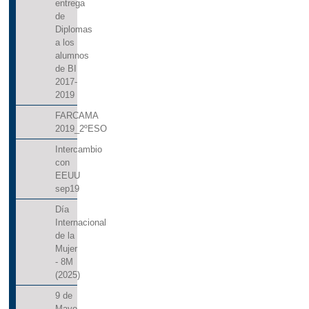
entrega
de
Diplomas
a los
alumnos
de BI
2017-
2019
FARCAMA
2019_2ºESO
Intercambio
con
EEUU
sep19
Día
Internacional
de la
Mujer
- 8M
(2025)
9 de
Mayo_