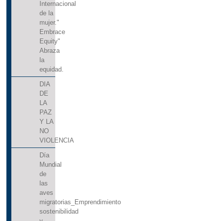
Internacional
de la
mujer."
Embrace
Equity"
Abraza
la
equidad.
DIA
DE
LA
PAZ
Y LA
NO
VIOLENCIA
Día
Mundial
de
las
aves
migratorias_Emprendimiento
sostenibilidad
y