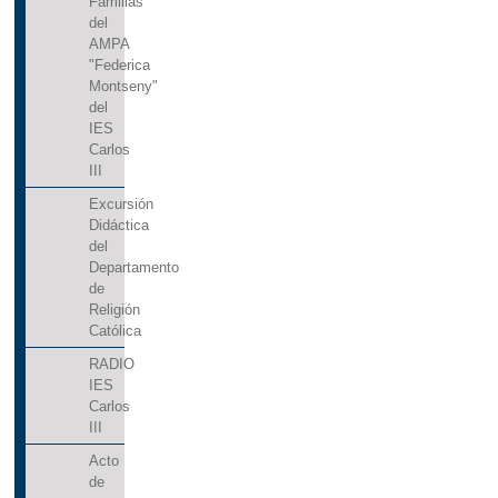
Familias
del
AMPA
"Federica
Montseny"
del
IES
Carlos
III
Excursión
Didáctica
del
Departamento
de
Religión
Católica
RADIO
IES
Carlos
III
Acto
de