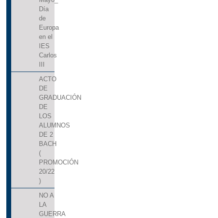
Día
de
Europa
en el
IES
Carlos
III
ACTO
DE
GRADUACIÓN
DE
LOS
ALUMNOS
DE 2
BACH
(
PROMOCIÓN
20/22
)
NO A
LA
GUERRA