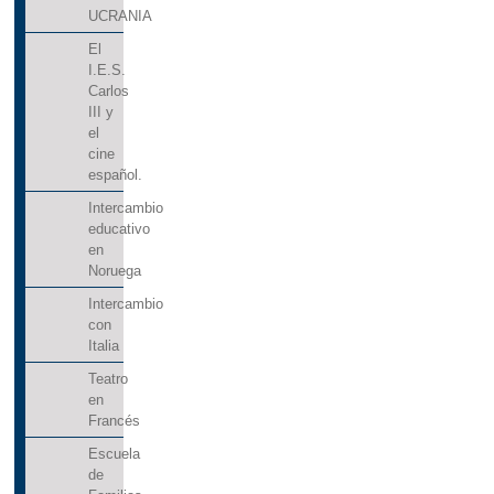
UCRANIA
El
I.E.S.
Carlos
III y
el
cine
español.
Intercambio
educativo
en
Noruega
Intercambio
con
Italia
Teatro
en
Francés
Escuela
de