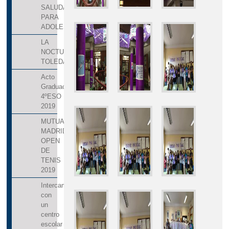
SALUDABLES
PARA
ADOLESCENTES
LA
NOCTURNA
TOLEDANA
Acto
Graduación
4ºESO
2019
MUTUA
MADRID
OPEN
DE
TENIS
2019
Intercambio
con
un
centro
escolar