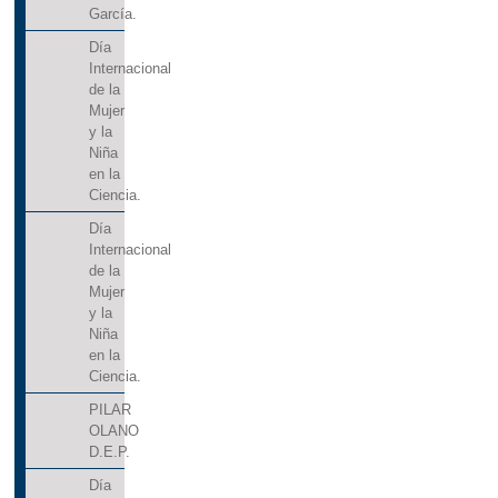
García.
Día
Internacional
de la
Mujer
y la
Niña
en la
Ciencia.
Día
Internacional
de la
Mujer
y la
Niña
en la
Ciencia.
PILAR
OLANO
D.E.P.
Día