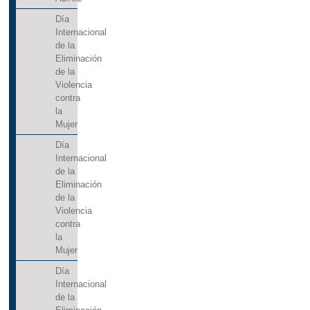
Día
Internacional
de la
Eliminación
de la
Violencia
contra
la
Mujer
Día
Internacional
de la
Eliminación
de la
Violencia
contra
la
Mujer
Día
Internacional
de la