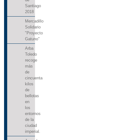
Santiago
2018
Mercadillo
Solidario
"Proyecto
Gatuno"
Arba
Toledo
recoge
más
de
cincuenta
kilos
de
bellotas
en
los
entornos
de la
ciudad
imperial.