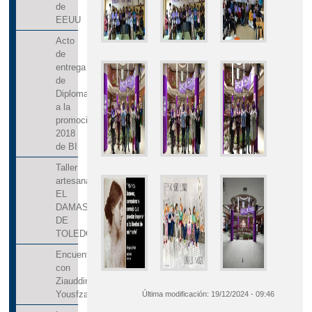
de
EEUU
Acto
de
entrega
de
Diplomas
a la
promoción
2018
de BI
Taller
artesanal:
EL
DAMASQUINADO
DE
TOLEDO
Encuentro
con
Ziauddin
Yousfzai
Última modificación:
19/12/2024 - 09:46