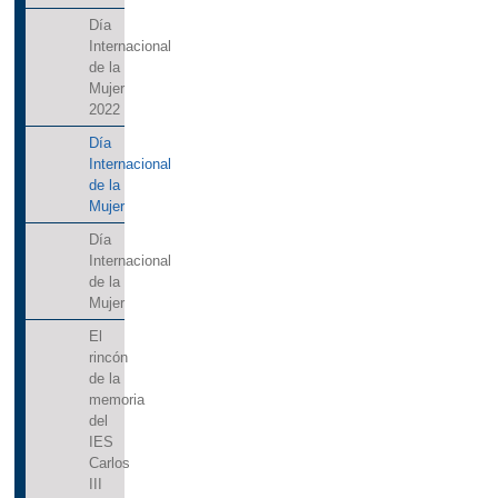
Día
Internacional
de la
Mujer
2022
Día
Internacional
de la
Mujer
Día
Internacional
de la
Mujer
El
rincón
de la
memoria
del
IES
Carlos
III