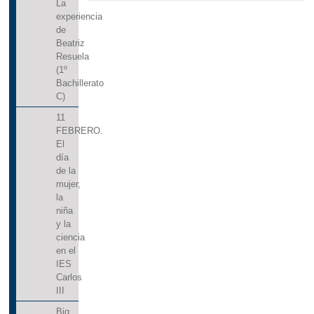
La
experiencia
de
Beatriz
Resuela
(1º
Bachillerato
C)
11
FEBRERO.
El
día
de la
mujer,
la
niña
y la
ciencia
en el
IES
Carlos
III
Big