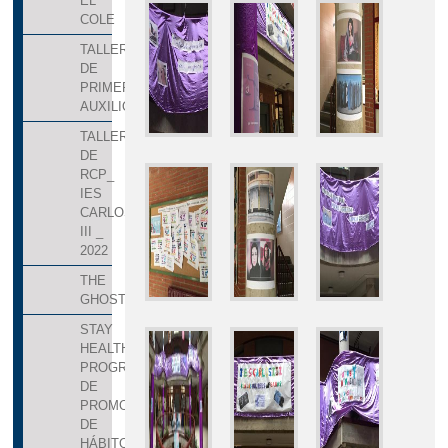
EL
COLE
TALLER
DE
PRIMEROS
AUXILIOS
TALLER
DE
RCP_
IES
CARLOS
III _
2022
THE
GHOST
STAY
HEALTHY,
PROGRAMA
DE
PROMOCIÓN
DE
HÁBITOS