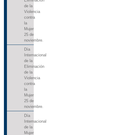
Eliminación
de la
Violencia
contra
la
Mujer
25 de
noviembre.
Día
Internacional
de la
Eliminación
de la
Violencia
contra
la
Mujer
25 de
noviembre.
Día
Internacional
de la
Mujer