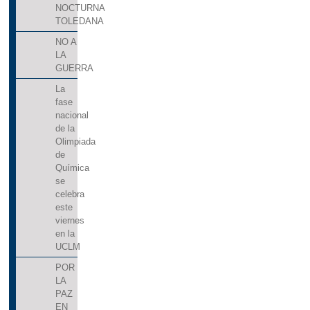
NOCTURNA
TOLEDANA
NO A
LA
GUERRA
La
fase
nacional
de la
Olimpiada
de
Química
se
celebra
este
viernes
en la
UCLM
POR
LA
PAZ
EN