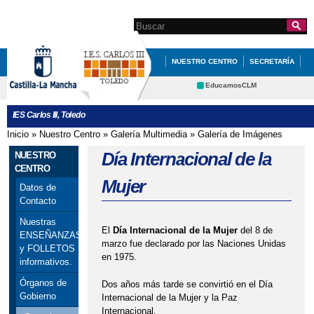
Pasar al
contenido
Search this site
Formulario de
principal
búsqueda
NUESTRO CENTRO
SECRETARÍA
DOCUMENTACIÓN
INFÓRMATE
EducamosCLM
Delphos
DEPARTAMENTOS
QUÉ HACEMOS
IES Carlos III, Toledo
Educación
Cultura
REVISTA DEL IES CARLOS III
Inicio
»
Nuestro Centro
»
Galería Multimedia
»
Galería de Imágenes
Se encuentra usted aquí
Deportes
CRFP
Día Internacional de la
NUESTRO
Contacto
CENTRO
Mujer
Datos de
Contacto
Nuestras
El
Día Internacional de la Mujer
del 8 de
ENSEÑANZAS
marzo fue declarado por las Naciones Unidas
y FOLLETOS
en 1975.
informativos.
Órganos de
Dos años más tarde se convirtió en el Día
Gobierno
Internacional de la Mujer y la Paz
Internacional.