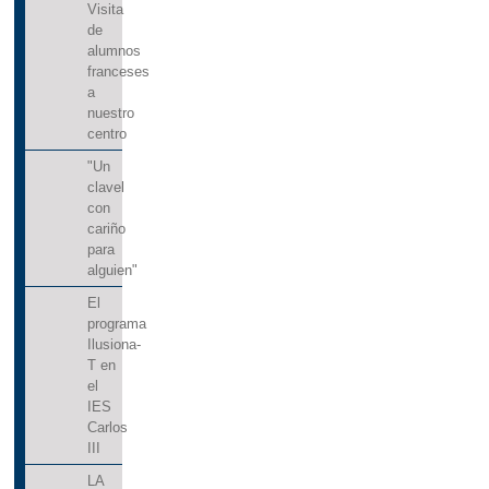
Visita
de
alumnos
franceses
a
nuestro
centro
"Un
clavel
con
cariño
para
alguien"
El
programa
Ilusiona-
T en
el
IES
Carlos
III
LA