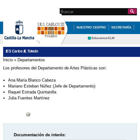
Pasar al
contenido
Search this site
Formulario de
principal
búsqueda
NUESTRO CENTRO
SECRETARÍA
DOCUMENTACIÓN
INFÓRMATE
EducamosCLM
Delphos
DEPARTAMENTOS
QUÉ HACEMOS
IES Carlos III, Toledo
Educación
Cultura
REVISTA DEL IES CARLOS III
Inicio
»
Departamentos
Se encuentra usted aquí
Deportes
CRFP
Los profesores del Departamento de Artes Plásticas son:
Contacto
Ana María Blanco Cabeza
Mariano Esteban Núñez (Jefe de Departamento)
Raquel Estrada Quintanilla
Julia Fuentes Martínez
Documentación de interés: