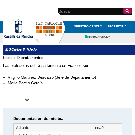
Pasar al
contenido
Search this site
Formulario de
principal
búsqueda
NUESTRO CENTRO
SECRETARÍA
DOCUMENTACIÓN
INFÓRMATE
EducamosCLM
Delphos
DEPARTAMENTOS
QUÉ HACEMOS
IES Carlos III, Toledo
Educación
Cultura
REVISTA DEL IES CARLOS III
Inicio
»
Departamentos
Se encuentra usted aquí
Deportes
CRFP
Las profesoras del Departamento de Francés son:
Contacto
Virgilio Martínez Descalzo (Jefe de Departamento)
Maria Parejo García
Documentación de interés:
Adjunto
Tamaño