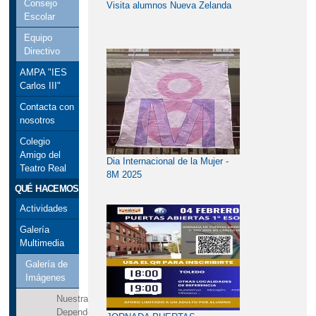
Consejo
Visita alumnos Nueva Zelanda
Escolar
Equipo
Directivo
AMPA "IES
Carlos III"
Contacta con
nosotros
Colegio
Amigo del
Dia Internacional de la Mujer -
Teatro Real
8M 2025
QUÉ HACEMOS
Actividades
Galería
Multimedia
Galería de
Imágenes
Nuestras
Dependencias