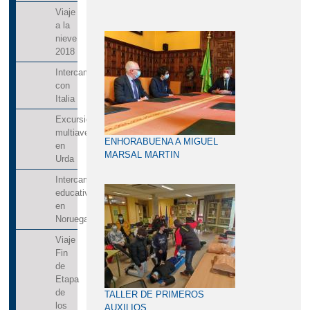
Viaje
a la
nieve
2018
Intercambio
con
Italia
Excursión
multiaventura
ENHORABUENA A MIGUEL
en
MARSAL MARTIN
Urda
Intercambio
educativo
en
Noruega
Viaje
Fin
de
Etapa
de
TALLER DE PRIMEROS
los
AUXILIOS