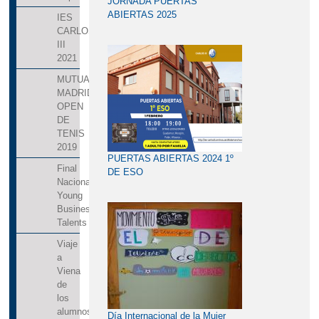
JORNADA PUERTAS
ABIERTAS 2025
IES
CARLOS
III
2021
MUTUA
MADRID
OPEN
DE
TENIS
2019
PUERTAS ABIERTAS 2024 1º
Final
DE ESO
Nacional
Young
Business
Talents
Viaje
a
Viena
de
los
alumnos
Día Internacional de la Mujer