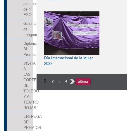
alumnos
de 4º
ESO
Galería
de
Imágenes
Diplomas
BI
Promoción2017
Día Internacional de la Mujer
VISITA
2022
A
LAS
CORTES
1
2
3
4
›
última
DE
TOLEDO
Y AL
TEATRO
ROJAS
ENTREGA
DE
PREMIOS