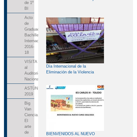
de 1º
BI
Acto
de
Graduación
Bachillerato
Internacional
2016-
18
VISITA
Día Internacional de la
al
Eliminación de la Violencia
Auditorio
contra la Mujer 25 de
Nacional
noviembre.
ASTÚN
2019
Big
Van
Ciencia.
El
arte
de
BIENVENIDOS AL NUEVO