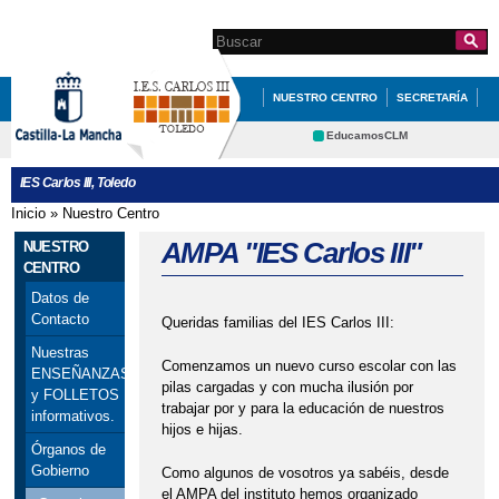
Pasar al
contenido
Search this site
Formulario de
principal
búsqueda
NUESTRO CENTRO
SECRETARÍA
DOCUMENTACIÓN
INFÓRMATE
EducamosCLM
Delphos
DEPARTAMENTOS
QUÉ HACEMOS
IES Carlos III, Toledo
Educación
Cultura
REVISTA DEL IES CARLOS III
Inicio
»
Nuestro Centro
Se encuentra usted aquí
Deportes
CRFP
AMPA "IES Carlos III"
NUESTRO
Contacto
CENTRO
Datos de
Contacto
Queridas familias del IES Carlos III:
Nuestras
Comenzamos un nuevo curso escolar con las
ENSEÑANZAS
pilas cargadas y con mucha ilusión por
y FOLLETOS
trabajar por y para la educación de nuestros
informativos.
hijos e hijas.
Órganos de
Gobierno
Como algunos de vosotros ya sabéis, desde
el AMPA del instituto hemos organizado