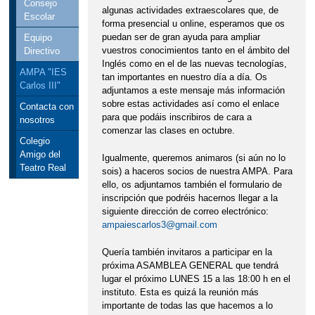
Consejo
algunas actividades extraescolares que, de
Escolar
forma presencial u online, esperamos que os
puedan ser de gran ayuda para ampliar
Equipo
vuestros conocimientos tanto en el ámbito del
Directivo
Inglés como en el de las nuevas tecnologías,
AMPA "IES
tan importantes en nuestro día a día. Os
Carlos III"
adjuntamos a este mensaje más información
sobre estas actividades así como el enlace
Contacta con
para que podáis inscribiros de cara a
nosotros
comenzar las clases en octubre.
Colegio
Amigo del
Igualmente, queremos animaros (si aún no lo
Teatro Real
sois) a haceros socios de nuestra AMPA. Para
ello, os adjuntamos también el formulario de
inscripción que podréis hacernos llegar a la
siguiente dirección de correo electrónico:
ampaiescarlos3@gmail.com
Quería también invitaros a participar en la
próxima ASAMBLEA GENERAL que tendrá
lugar el próximo LUNES 15 a las 18:00 h en el
instituto. Esta es quizá la reunión más
importante de todas las que hacemos a lo