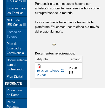
IES Carlos III
Para pedir cita es necesario hacerlo con
antelación sufIciente para reservar hora con el
Listados para
tutor/profesor de la materia.
las Familias
NCOF del
La cita se puede hacer bien a través de la
IES Carlos III
plataforma Educamos, por teléfono o a través
del propio alumno/a.
Listado de
Tutores
Plan de
Igualdad y
Convivencia
Documentos relacionados:
Adjunto
Tamaño
Documentación
para el
25.28
profesorado.
relacion_tutores_25-
KB
26.pdf
Plan Digital
INFÓRMATE
Protección
de Datos
Patria
Potestad