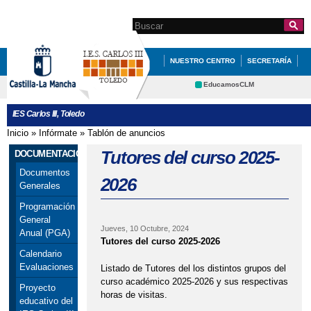
Pasar al
contenido
Search this site
Formulario de
principal
búsqueda
NUESTRO CENTRO
SECRETARÍA
DOCUMENTACIÓN
INFÓRMATE
EducamosCLM
Delphos
DEPARTAMENTOS
QUÉ HACEMOS
IES Carlos III, Toledo
Educación
Cultura
REVISTA DEL IES CARLOS III
Inicio
»
Infórmate
»
Tablón de anuncios
Se encuentra usted aquí
Deportes
CRFP
Tutores del curso 2025-
DOCUMENTACIÓN
Contacto
Documentos
2026
Generales
Programación
General
Jueves, 10 Octubre, 2024
Anual (PGA)
Tutores del curso 2025-2026
Calendario
Evaluaciones
Listado de Tutores del los distintos grupos del
curso académico 2025-2026 y sus respectivas
Proyecto
horas de visitas.
educativo del