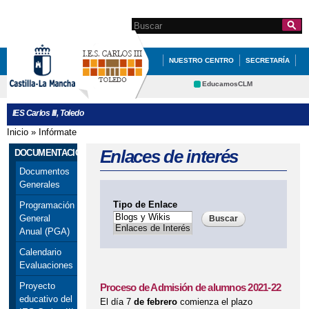
Pasar al
contenido
Search this site
Formulario de
principal
búsqueda
NUESTRO CENTRO
SECRETARÍA
DOCUMENTACIÓN
INFÓRMATE
EducamosCLM
Delphos
DEPARTAMENTOS
QUÉ HACEMOS
IES Carlos III, Toledo
Educación
Cultura
REVISTA DEL IES CARLOS III
Inicio
»
Infórmate
Se encuentra usted aquí
Deportes
CRFP
Enlaces de interés
DOCUMENTACIÓN
Contacto
Documentos
Generales
Tipo de Enlace
Programación
General
Anual (PGA)
Calendario
Evaluaciones
Proyecto
Proceso de Admisión de alumnos 2021-22
educativo del
El día 7
de febrero
comienza el plazo