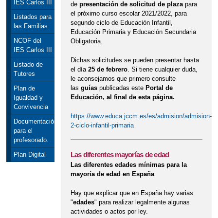
IES Carlos III
de
presentación de solicitud de plaza
para
el próximo curso escolar 2021/2022, para
Listados para
segundo ciclo de Educación Infantil,
las Familias
Educación Primaria y Educación Secundaria
NCOF del
Obligatoria.
IES Carlos III
Dichas solicitudes se pueden presentar hasta
Listado de
el día
25 de febrero
. Si tiene cualquier duda,
Tutores
le aconsejamos que primero consulte
las
guías
publicadas este
Portal de
Plan de
Educación, al final de esta página.
Igualdad y
Convivencia
https://www.educa.jccm.es/es/admision/admision-
Documentación
2-ciclo-infantil-primaria
para el
profesorado.
Las diferentes mayorías de edad
Plan Digital
Las diferentes edades mínimas para la
mayoría de edad en España
Hay que explicar que en España hay varias
"
edades
" para realizar legalmente algunas
actividades o actos por ley.