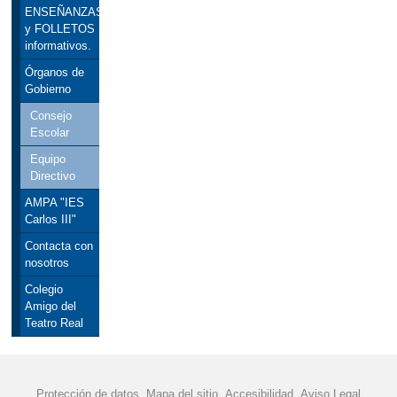
ENSEÑANZAS
y FOLLETOS
informativos.
Órganos de
Gobierno
Consejo
Escolar
Equipo
Directivo
AMPA "IES
Carlos III"
Contacta con
nosotros
Colegio
Amigo del
Teatro Real
Protección de datos
Mapa del sitio
Accesibilidad
Aviso Legal