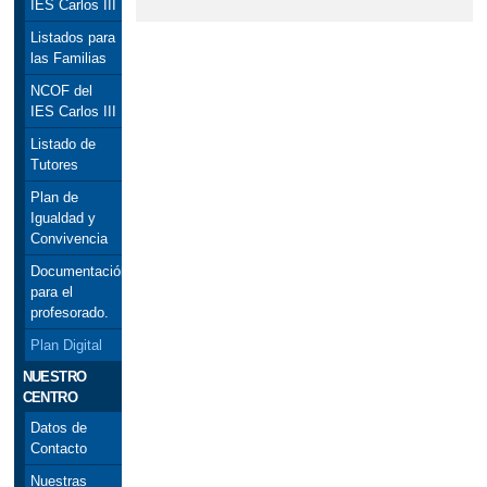
IES Carlos III
Listados para
las Familias
NCOF del
IES Carlos III
Listado de
Tutores
Plan de
Igualdad y
Convivencia
Documentación
para el
profesorado.
Plan Digital
NUESTRO
CENTRO
Datos de
Contacto
Nuestras