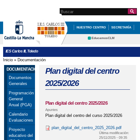
Pasar al
contenido
Search this site
Formulario de
principal
búsqueda
NUESTRO CENTRO
SECRETARÍA
DOCUMENTACIÓN
INFÓRMATE
EducamosCLM
Delphos
DEPARTAMENTOS
QUÉ HACEMOS
IES Carlos III, Toledo
Educación
Cultura
REVISTA DEL IES CARLOS III
Inicio
»
Documentación
Se encuentra usted aquí
Deportes
CRFP
Plan digital del centro
DOCUMENTACIÓN
Contacto
Documentos
2025/2026
Generales
Programación
General
Plan digital del centro 2025/2026
Anual (PGA)
Apuntes
Calendario
Plan digital del centro del curso 2025/2026
Evaluaciones
plan_digital_del_centro_2025_2026.pdf
Proyecto
Última modificación:
educativo del
25/11/2025 - 09:35