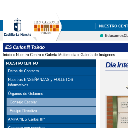
NUESTRO CEN
EducamosC
IES Carlos III, Toledo
Inicio
»
Nuestro Centro
»
Galería Multimedia
»
Galería de Imágenes
Se encuentra usted aquí
Día Int
NUESTRO CENTRO
Datos de Contacto
Nuestras ENSEÑANZAS y FOLLETOS
informativos.
Órganos de Gobierno
Consejo Escolar
Equipo Directivo
AMPA "IES Carlos III"
Contacta con nosotros