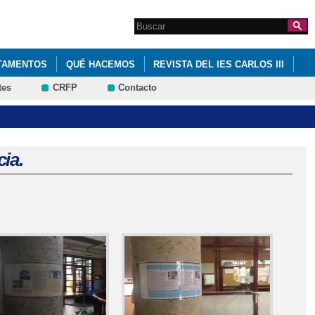
Search this site
Formulario de
búsqueda
TAMENTOS
QUÉ HACEMOS
REVISTA DEL IES CARLOS III
tes
CRFP
Contacto
cia.