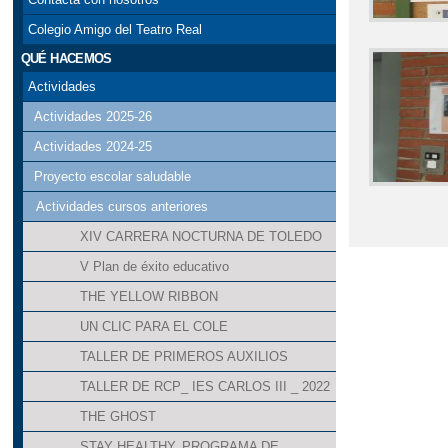
Colegio Amigo del Teatro Real
QUÉ HACEMOS
Actividades
Actividades 2025-26
Actividades 2024-25
Proyecto escolar saludable
Actividades cursos anteriores
XIV CARRERA NOCTURNA DE TOLEDO
V Plan de éxito educativo
THE YELLOW RIBBON
UN CLIC PARA EL COLE
TALLER DE PRIMEROS AUXILIOS
TALLER DE RCP_ IES CARLOS III _ 2022
THE GHOST
STAY HEALTHY, PROGRAMA DE