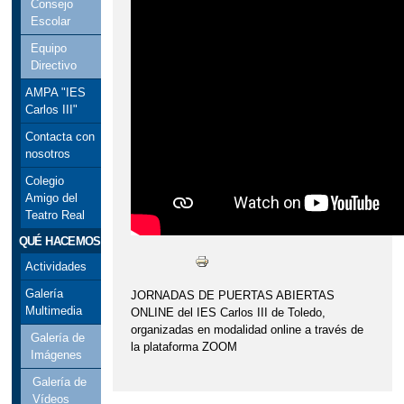
Consejo
Escolar
Equipo
Directivo
AMPA "IES
Carlos III"
Contacta con
nosotros
Colegio
Amigo del
Teatro Real
QUÉ HACEMOS
Actividades
Galería
JORNADAS DE PUERTAS ABIERTAS
Multimedia
ONLINE del IES Carlos III de Toledo,
organizadas en modalidad online a través de
Galería de
la plataforma ZOOM
Imágenes
Galería de
Vídeos