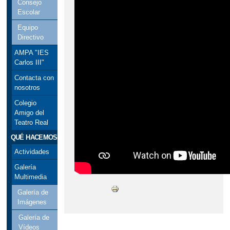
Consejo
Escolar
Equipo
Directivo
AMPA "IES
Carlos III"
Contacta con
nosotros
Colegio
Amigo del
Teatro Real
QUÉ HACEMOS
Actividades
Galería
Multimedia
Galería de
Imágenes
Galería de
Vídeos