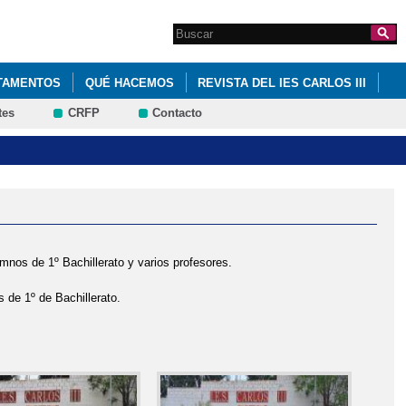
Search this site
Formulario de
búsqueda
TAMENTOS
QUÉ HACEMOS
REVISTA DEL IES CARLOS III
tes
CRFP
Contacto
mnos de 1º Bachillerato y varios profesores.
 de 1º de Bachillerato.