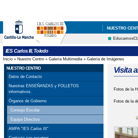
NUESTRO CEN
EducamosC
IES Carlos III, Toledo
Inicio
»
Nuestro Centro
»
Galería Multimedia
»
Galería de Imágenes
Se encuentra usted aquí
Visita
NUESTRO CENTRO
Datos de Contacto
Nuestras ENSEÑANZAS y FOLLETOS
Fotos de la H
informativos.
Órganos de Gobierno
Fotos de la d
Consejo Escolar
Equipo Directivo
AMPA "IES Carlos III"
Contacta con nosotros