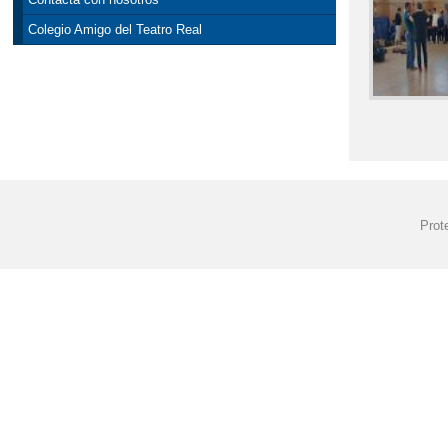
Colegio Amigo del Teatro Real
Prot