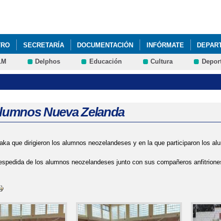
Pasar al
contenido
principal
TRO
SECRETARÍA
DOCUMENTACIÓN
INFÓRMATE
DEPAR
LM
Delphos
Educación
Cultura
Depor
 alumnos Nueva Zelanda
aka que dirigieron los alumnos neozelandeses y en la que participaron los alu
espedida de los alumnos neozelandeses junto con sus compañeros anfitriones